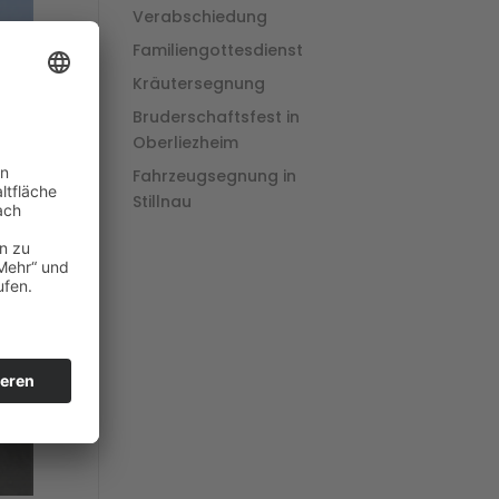
Verabschiedung
Familiengottesdienst
Kräutersegnung
Bruderschaftsfest in
Oberliezheim
Fahrzeugsegnung in
Stillnau