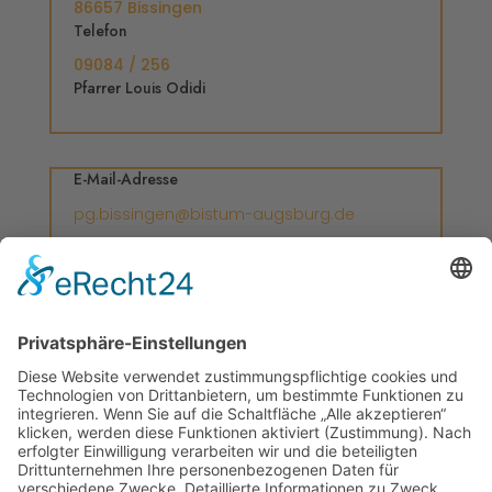
86657 Bissingen
Telefon
09084 / 256
Pfarrer Louis Odidi
E-Mail-Adresse
pg.bissingen@bistum-augsburg.de
Öffnungszeiten Pfarrbüro
Dienstag, 8.00 – 12.00 Uhr
Donnerstag, 16.00 – 18.00 Uhr
Freitag, 8.00 – 12.00 Uhr