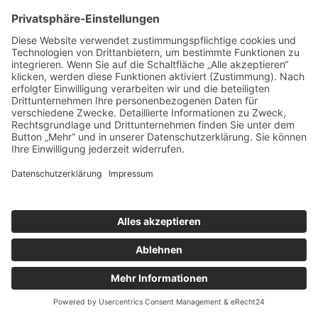
Kinderkirche
Ort:
Bissingen
Pfarreiengemeinschaft Bissingen ©2024 |
Impressum
|
Datenschutz