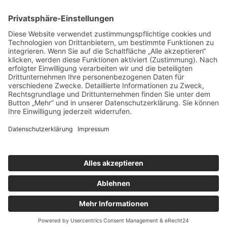
Festgottesdienst in Gaishardt
musikalisch mitgestaltet vom Musikverein Kesseltal
Ort:
Gaishardt
Pfarreiengemeinschaft Bissingen ©2024 |
Impressum
|
Datenschutz