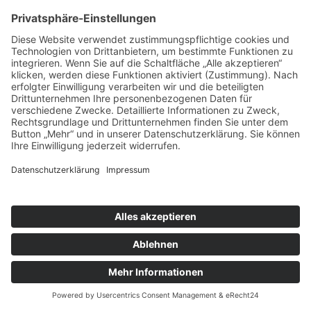
Maiandacht
Ort:
Buggenhofen
Pfarreiengemeinschaft Bissingen ©2024 |
Impressum
|
Datenschutz