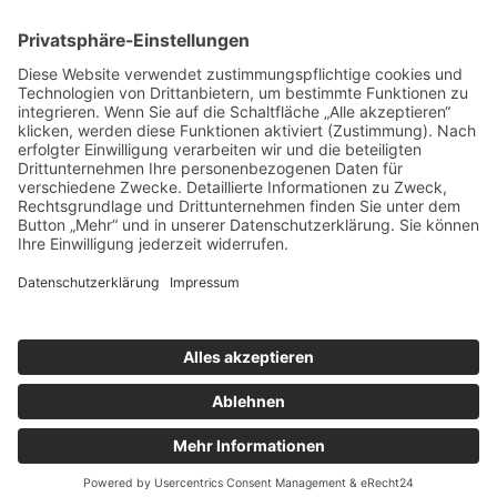
Kreuzwegandacht am Stationenweg
(bei schlechtem Wetter in der Pfarrkirche)
Ort:
Bissingen
Pfarreiengemeinschaft Bissingen ©2024 |
Impressum
|
Datenschutz