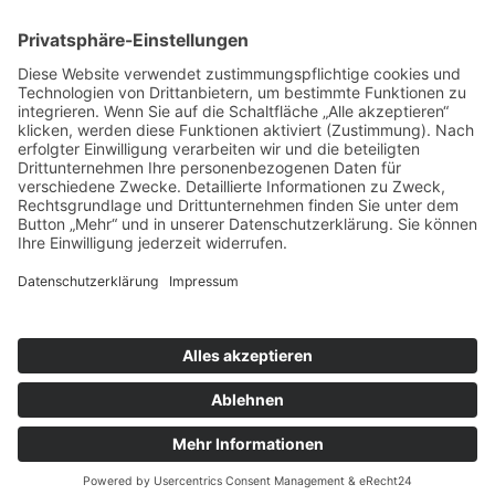
Kindermette in der Pfarrkirche Bissingen
Abgabe der Kinderopfers
Ort:
Bissingen
Pfarreiengemeinschaft Bissingen ©2024 |
Impressum
|
Datenschutz