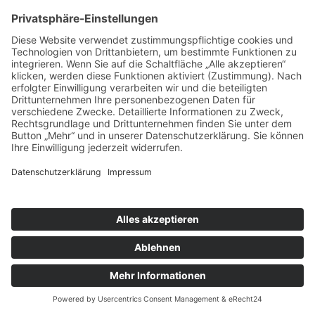
Karfreitagsliturgie
Ort:
Fronhofen
Pfarreiengemeinschaft Bissingen ©2024 |
Impressum
|
Datenschutz