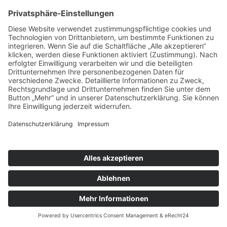
Hl. Messe
Ort:
Fronhofen
Pfarreiengemeinschaft Bissingen ©2024 |
Impressum
|
Datenschutz