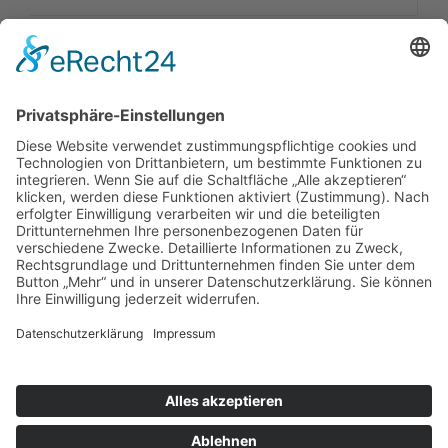
Hl. Messe Allerheiligen mit Gräbersegnung
1
1
0
6
1
7
4
3
5
5
W
D
H
M
S
09:45 Uhr Rosenkranz für die Verstorbenen
Ort:
Stillnau