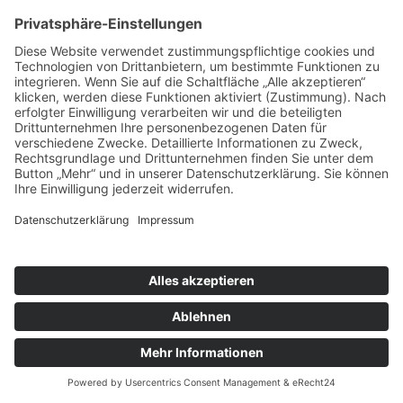
Gottesdienst
Ort:
Bissigen
Pfarreiengemeinschaft Bissingen ©2024 |
Impressum
|
Datenschutz