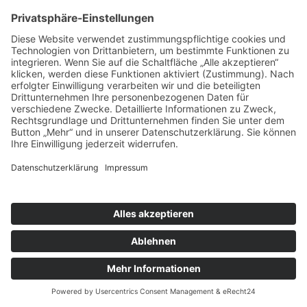
Gottesdienst
Ort:
Fronhofen
Pfarreiengemeinschaft Bissingen ©2024 |
Impressum
|
Datenschutz