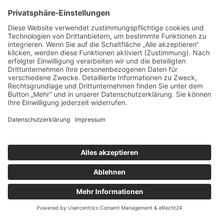
Gemeindegottesdienst
Ort:
Bissingen
Pfarreiengemeinschaft Bissingen ©2024 |
Impressum
|
Datenschutz