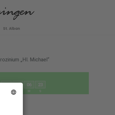
St. Alban
rozinium „Hl. Michael“
0
1
0
0
0
6
2
3
D
H
M
S