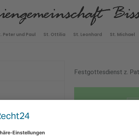
t. Peter und Paul
St. Ottilia
St. Leonhard
St. Michael
Festgottesdienst z. Pat
0
7
W
09:45 Uhr Rosenkranz