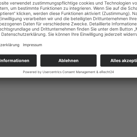
musik. mitgest. v. Kirchencho
Ort:
Fronhofen
Impressum
|
Datenschutz