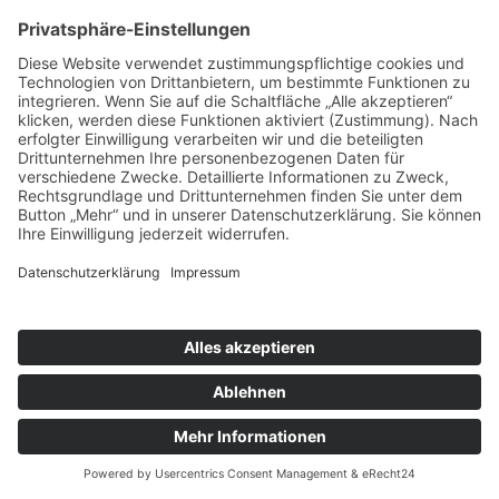
Vorabendmesse
Ort:
Stillnau
Pfarreiengemeinschaft Bissingen ©2024 |
Impressum
|
Datenschutz