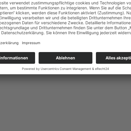
Impressum
|
Datenschutz